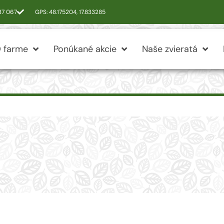
337 067
GPS: 48.175204, 17.833285
 farme
Ponúkané akcie
Naše zvieratá