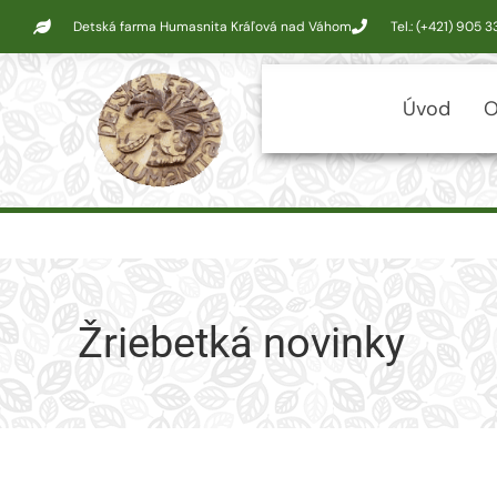
Detská farma Humasnita Kráľová nad Váhom
Tel.: (+421) 905 
Úvod
O
Žriebetká novinky